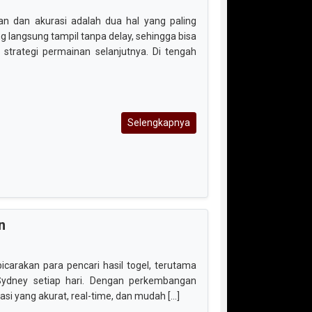
n dan akurasi adalah dua hal yang paling
 langsung tampil tanpa delay, sehingga bisa
trategi permainan selanjutnya. Di tengah
Selengkapnya
n
icarakan para pencari hasil togel, terutama
ydney setiap hari. Dengan perkembangan
si yang akurat, real-time, dan mudah [...]