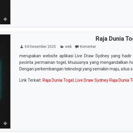
Raja Dunia To
04 Desember 2025
web
Komentar
merupakan website aplikasi Live Draw Sydney yang hadir s
pecinta permainan togel, khususnya yang mengandalkan ha
Dengan perkembangan teknologi yang semakin maju, situs sepe
Link Terkait:
Raja Dunia Togel
,
Live Draw Sydney Raja Dunia T