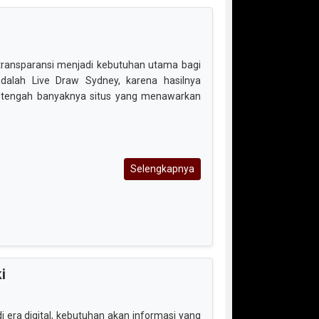
 transparansi menjadi kebutuhan utama bagi
adalah Live Draw Sydney, karena hasilnya
i tengah banyaknya situs yang menawarkan
Selengkapnya
i
era digital, kebutuhan akan informasi yang