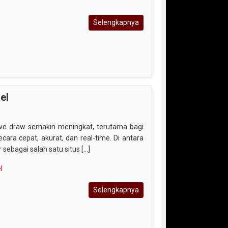
Selengkapnya
el
ive draw semakin meningkat, terutama bagi
ara cepat, akurat, dan real-time. Di antara
ebagai salah satu situs [...]
l
Selengkapnya