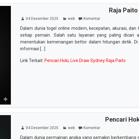
Raja Paito
04 Desember 2025
web
Komentar
Dalam dunia togel online modern, kecepatan, akurasi, dan
setiap pemain. Salah satu layanan yang paling dicari 
menentukan kemenangan bettor dalam hitungan detik. D
informasi [...]
Link Terkait:
Pencari Hoki
,
Live Draw Sydney Raja Paito
Pencari Hok
04 Desember 2025
web
Komentar
Dalam dunia permainan angka yang semakin berkembang di 