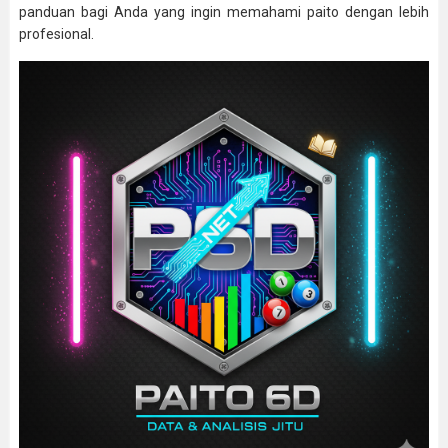
panduan bagi Anda yang ingin memahami paito dengan lebih
profesional.