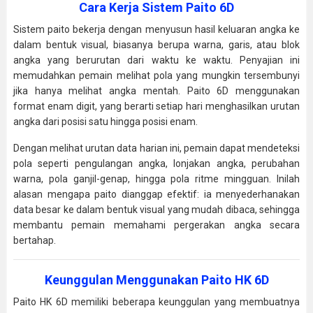
Cara Kerja Sistem Paito 6D
Sistem paito bekerja dengan menyusun hasil keluaran angka ke
dalam bentuk visual, biasanya berupa warna, garis, atau blok
angka yang berurutan dari waktu ke waktu. Penyajian ini
memudahkan pemain melihat pola yang mungkin tersembunyi
jika hanya melihat angka mentah. Paito 6D menggunakan
format enam digit, yang berarti setiap hari menghasilkan urutan
angka dari posisi satu hingga posisi enam.
Dengan melihat urutan data harian ini, pemain dapat mendeteksi
pola seperti pengulangan angka, lonjakan angka, perubahan
warna, pola ganjil-genap, hingga pola ritme mingguan. Inilah
alasan mengapa paito dianggap efektif: ia menyederhanakan
data besar ke dalam bentuk visual yang mudah dibaca, sehingga
membantu pemain memahami pergerakan angka secara
bertahap.
Keunggulan Menggunakan Paito HK 6D
Paito HK 6D memiliki beberapa keunggulan yang membuatnya