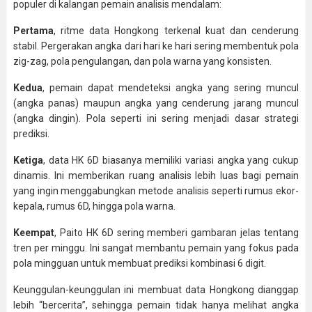
populer di kalangan pemain analisis mendalam:
Pertama
, ritme data Hongkong terkenal kuat dan cenderung
stabil. Pergerakan angka dari hari ke hari sering membentuk pola
zig-zag, pola pengulangan, dan pola warna yang konsisten.
Kedua
, pemain dapat mendeteksi angka yang sering muncul
(angka panas) maupun angka yang cenderung jarang muncul
(angka dingin). Pola seperti ini sering menjadi dasar strategi
prediksi.
Ketiga
, data HK 6D biasanya memiliki variasi angka yang cukup
dinamis. Ini memberikan ruang analisis lebih luas bagi pemain
yang ingin menggabungkan metode analisis seperti rumus ekor-
kepala, rumus 6D, hingga pola warna.
Keempat
, Paito HK 6D sering memberi gambaran jelas tentang
tren per minggu. Ini sangat membantu pemain yang fokus pada
pola mingguan untuk membuat prediksi kombinasi 6 digit.
Keunggulan-keunggulan ini membuat data Hongkong dianggap
lebih “bercerita”, sehingga pemain tidak hanya melihat angka