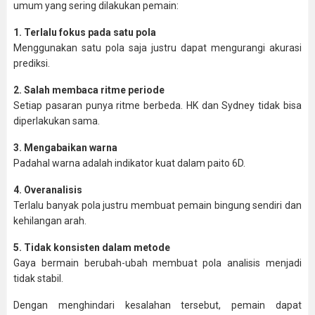
umum yang sering dilakukan pemain:
1. Terlalu fokus pada satu pola
Menggunakan satu pola saja justru dapat mengurangi akurasi
prediksi.
2. Salah membaca ritme periode
Setiap pasaran punya ritme berbeda. HK dan Sydney tidak bisa
diperlakukan sama.
3. Mengabaikan warna
Padahal warna adalah indikator kuat dalam paito 6D.
4. Overanalisis
Terlalu banyak pola justru membuat pemain bingung sendiri dan
kehilangan arah.
5. Tidak konsisten dalam metode
Gaya bermain berubah-ubah membuat pola analisis menjadi
tidak stabil.
Dengan menghindari kesalahan tersebut, pemain dapat