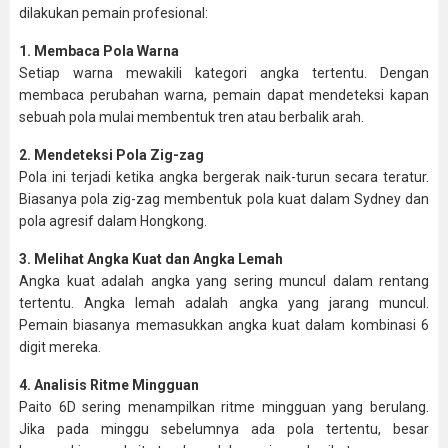
dilakukan pemain profesional:
1. Membaca Pola Warna
Setiap warna mewakili kategori angka tertentu. Dengan
membaca perubahan warna, pemain dapat mendeteksi kapan
sebuah pola mulai membentuk tren atau berbalik arah.
2. Mendeteksi Pola Zig-zag
Pola ini terjadi ketika angka bergerak naik-turun secara teratur.
Biasanya pola zig-zag membentuk pola kuat dalam Sydney dan
pola agresif dalam Hongkong.
3. Melihat Angka Kuat dan Angka Lemah
Angka kuat adalah angka yang sering muncul dalam rentang
tertentu. Angka lemah adalah angka yang jarang muncul.
Pemain biasanya memasukkan angka kuat dalam kombinasi 6
digit mereka.
4. Analisis Ritme Mingguan
Paito 6D sering menampilkan ritme mingguan yang berulang.
Jika pada minggu sebelumnya ada pola tertentu, besar