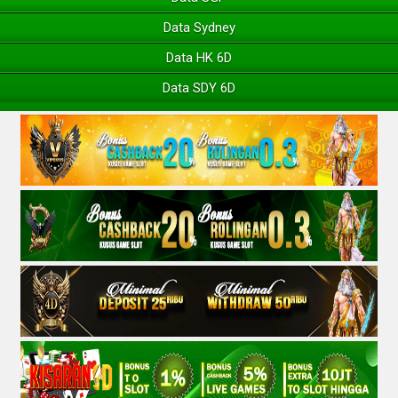
Data Sydney
Data HK 6D
Data SDY 6D