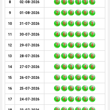
0
8
9
1
3
5
8
02-08-2026
2
3
8
5
8
7
9
01-08-2026
1
9
7
8
0
1
10
31-07-2026
4
6
9
0
5
7
11
30-07-2026
7
7
9
2
0
4
12
29-07-2026
3
1
0
9
1
6
13
28-07-2026
0
9
1
5
4
6
14
27-07-2026
5
7
1
0
9
2
15
26-07-2026
3
8
5
2
1
4
16
25-07-2026
1
4
2
4
2
9
17
24-07-2026