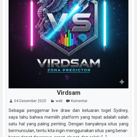
Virdsam
04 Desember 2025
web
Komentar
Sebagai penggemar live draw dan keluaran togel Sydney,
saya tahu bahwa memilih platform yang tepat adalah salah
satu hal yang paling penting. Dengan banyaknya situs yang
bermunculan, tentu kita ingin menggunakan situs yang benar-