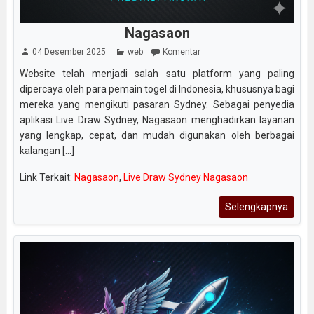
Nagasaon
04 Desember 2025
web
Komentar
Website telah menjadi salah satu platform yang paling
dipercaya oleh para pemain togel di Indonesia, khususnya bagi
mereka yang mengikuti pasaran Sydney. Sebagai penyedia
aplikasi Live Draw Sydney, Nagasaon menghadirkan layanan
yang lengkap, cepat, dan mudah digunakan oleh berbagai
kalangan [...]
Link Terkait:
Nagasaon
,
Live Draw Sydney Nagasaon
Selengkapnya