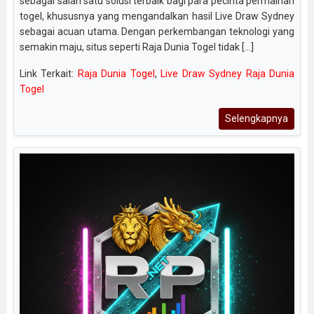
sebagai salah satu solusi terbaik bagi para pecinta permainan
togel, khususnya yang mengandalkan hasil Live Draw Sydney
sebagai acuan utama. Dengan perkembangan teknologi yang
semakin maju, situs seperti Raja Dunia Togel tidak [...]
Link Terkait:
Raja Dunia Togel
,
Live Draw Sydney Raja Dunia
Togel
Selengkapnya