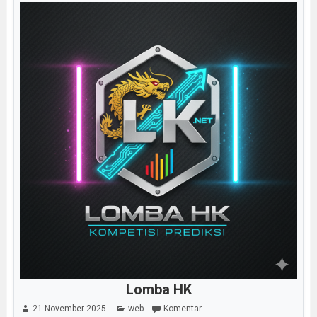
Lomba HK
21 November 2025
web
Komentar