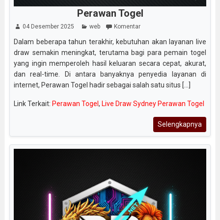
Perawan Togel
04 Desember 2025
web
Komentar
Dalam beberapa tahun terakhir, kebutuhan akan layanan live
draw semakin meningkat, terutama bagi para pemain togel
yang ingin memperoleh hasil keluaran secara cepat, akurat,
dan real-time. Di antara banyaknya penyedia layanan di
internet, Perawan Togel hadir sebagai salah satu situs [...]
Link Terkait:
Perawan Togel
,
Live Draw Sydney Perawan Togel
Selengkapnya