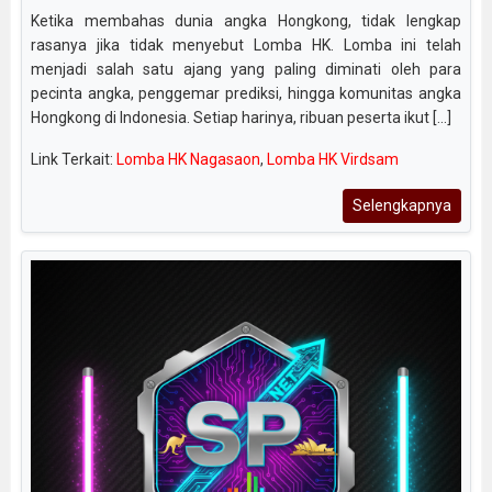
Ketika membahas dunia angka Hongkong, tidak lengkap
rasanya jika tidak menyebut Lomba HK. Lomba ini telah
menjadi salah satu ajang yang paling diminati oleh para
pecinta angka, penggemar prediksi, hingga komunitas angka
Hongkong di Indonesia. Setiap harinya, ribuan peserta ikut [...]
Link Terkait:
Lomba HK Nagasaon
,
Lomba HK Virdsam
Selengkapnya