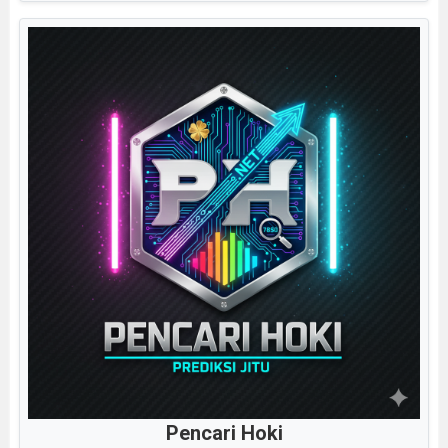
Pencari Hoki