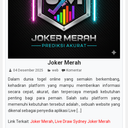
Joker Merah
04 Desember 2025
web
Komentar
Dalam dunia togel online yang semakin berkembang,
kehadiran platform yang mampu memberikan informasi
secara cepat, akurat, dan terpercaya menjadi kebutuhan
penting bagi para pemain. Salah satu platform yang
memenuhi kebutuhan tersebut adalah , sebuah website yang
dikenal sebagai penyedia aplikasi Live [...]
Link Terkait:
Joker Merah
,
Live Draw Sydney Joker Merah