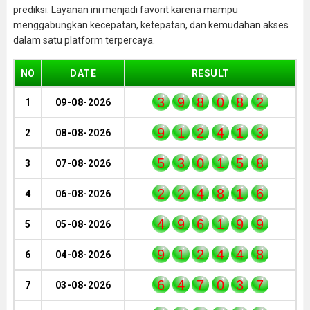
prediksi. Layanan ini menjadi favorit karena mampu
menggabungkan kecepatan, ketepatan, dan kemudahan akses
dalam satu platform terpercaya.
NO
DATE
RESULT
3
9
8
0
8
2
1
09-08-2026
9
1
2
4
1
3
2
08-08-2026
5
3
0
1
5
8
3
07-08-2026
2
2
4
8
1
6
4
06-08-2026
4
9
6
1
9
9
5
05-08-2026
9
1
2
4
4
8
6
04-08-2026
6
4
7
0
3
7
7
03-08-2026