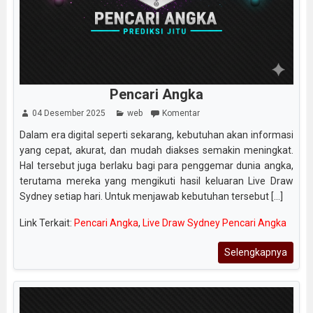
Pencari Angka
04 Desember 2025
web
Komentar
Dalam era digital seperti sekarang, kebutuhan akan informasi
yang cepat, akurat, dan mudah diakses semakin meningkat.
Hal tersebut juga berlaku bagi para penggemar dunia angka,
terutama mereka yang mengikuti hasil keluaran Live Draw
Sydney setiap hari. Untuk menjawab kebutuhan tersebut [...]
Link Terkait:
Pencari Angka
,
Live Draw Sydney Pencari Angka
Selengkapnya